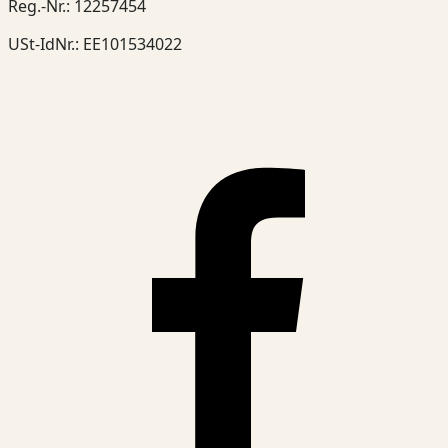
Reg.-Nr.
:
12257454
USt-IdNr.
:
EE101534022