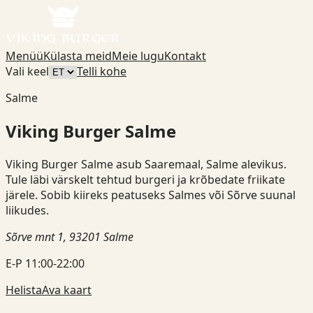
Menüü
Külasta meid
Meie lugu
Kontakt
Vali keel
Telli kohe
Salme
Viking Burger
Salme
Viking Burger Salme asub Saaremaal, Salme alevikus.
Tule läbi värskelt tehtud burgeri ja krõbedate friikate
järele. Sobib kiireks peatuseks Salmes või Sõrve suunal
liikudes.
Sõrve mnt 1, 93201 Salme
E-P 11:00-22:00
Helista
Ava kaart