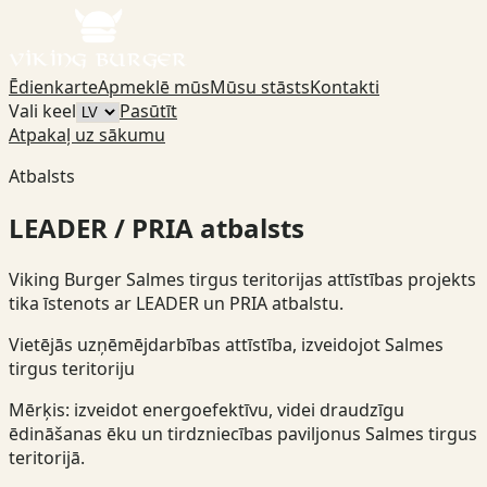
Ēdienkarte
Apmeklē mūs
Mūsu stāsts
Kontakti
Vali keel
Pasūtīt
Atpakaļ uz sākumu
Atbalsts
LEADER / PRIA atbalsts
Viking Burger Salmes tirgus teritorijas attīstības projekts
tika īstenots ar LEADER un PRIA atbalstu.
Vietējās uzņēmējdarbības attīstība, izveidojot Salmes
tirgus teritoriju
Mērķis: izveidot energoefektīvu, videi draudzīgu
ēdināšanas ēku un tirdzniecības paviljonus Salmes tirgus
teritorijā.