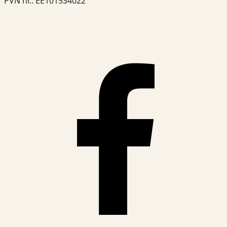
PVN nr.
:
EE101534022