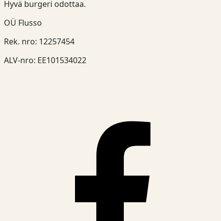
Hyvä burgeri odottaa.
OÜ Flusso
Rek. nro
:
12257454
ALV-nro
:
EE101534022