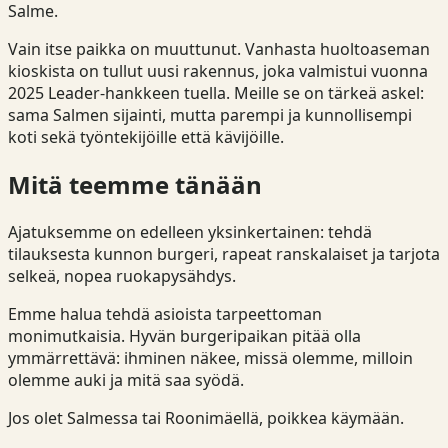
Salme.
Vain itse paikka on muuttunut. Vanhasta huoltoaseman
kioskista on tullut uusi rakennus, joka valmistui vuonna
2025 Leader-hankkeen tuella. Meille se on tärkeä askel:
sama Salmen sijainti, mutta parempi ja kunnollisempi
koti sekä työntekijöille että kävijöille.
Mitä teemme tänään
Ajatuksemme on edelleen yksinkertainen: tehdä
tilauksesta kunnon burgeri, rapeat ranskalaiset ja tarjota
selkeä, nopea ruokapysähdys.
Emme halua tehdä asioista tarpeettoman
monimutkaisia. Hyvän burgeripaikan pitää olla
ymmärrettävä: ihminen näkee, missä olemme, milloin
olemme auki ja mitä saa syödä.
Jos olet Salmessa tai Roonimäellä, poikkea käymään.