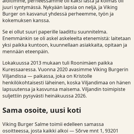
aloitimme, perheessämme oli kaksi lasta ja kolmas oli
juuri syntymässä. Nykyään lapsia on neljä, ja Viking
Burger on kasvanut yhdessä perheemme, työn ja
kokemuksen kanssa.
Se ei ollut suuri paperille laadittu suunnitelma.
Enemmänkin se oli askel askeleelta etenemistä: laitetaan
yksi paikka kuntoon, kuunnellaan asiakkaita, opitaan ja
mennään eteenpäin.
Lokakuussa 2013 mukaan tuli Roonimäen paikka
Kuressaaressa. Vuonna 2020 avasimme Viking Burgerin
Viljandissa — paikassa, joka on Kristolle
henkilökohtaisesti läheinen, koska Viljandimaa on hänen
lapsuutensa ja kasvunsa maisema. Viljandin toimipiste
suljettiin pysyvästi heinäkuussa 2026.
Sama osoite, uusi koti
Viking Burger Salme toimii edelleen samassa
osoitteessa, josta kaikki alkoi — Sõrve mnt 1, 93201