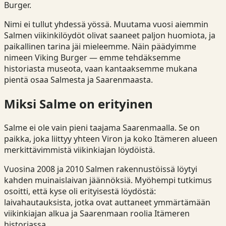
Burger.
Nimi ei tullut yhdessä yössä. Muutama vuosi aiemmin
Salmen viikinkilöydöt olivat saaneet paljon huomiota, ja
paikallinen tarina jäi mieleemme. Näin päädyimme
nimeen Viking Burger — emme tehdäksemme
historiasta museota, vaan kantaaksemme mukana
pientä osaa Salmesta ja Saarenmaasta.
Miksi Salme on erityinen
Salme ei ole vain pieni taajama Saarenmaalla. Se on
paikka, joka liittyy yhteen Viron ja koko Itämeren alueen
merkittävimmistä viikinkiajan löydöistä.
Vuosina 2008 ja 2010 Salmen rakennustöissä löytyi
kahden muinaislaivan jäännöksiä. Myöhempi tutkimus
osoitti, että kyse oli erityisestä löydöstä:
laivahautauksista, jotka ovat auttaneet ymmärtämään
viikinkiajan alkua ja Saarenmaan roolia Itämeren
historiassa.