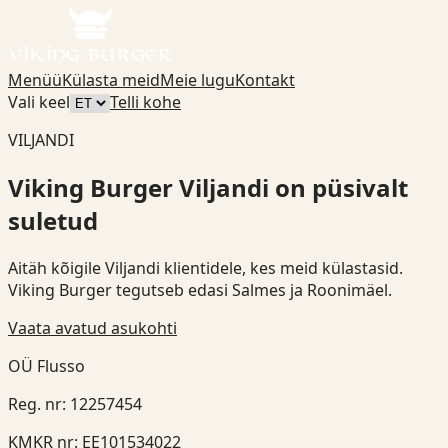
Menüü
Külasta meid
Meie lugu
Kontakt
Vali keel
Telli kohe
VILJANDI
Viking Burger Viljandi on püsivalt
suletud
Aitäh kõigile Viljandi klientidele, kes meid külastasid.
Viking Burger tegutseb edasi Salmes ja Roonimäel.
Vaata avatud asukohti
OÜ Flusso
Reg. nr
:
12257454
KMKR nr
:
EE101534022